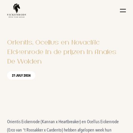
Naar de content
Orientis, Ocellus en Novacific
Eickenrode in de prijzen in finales
De Wolden
21 JULY 2024
Orientis Eickenrode
(Kannan x Heartbreaker) en
Ocellus Eickenrode
(Erco van ‘t Roosakker x Cardento) hebben afgelopen week hun