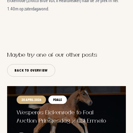
Eickenrode (Zirocco Blue VDL x Heartbreaker) naar de 3e plek in het
1.40m op zaterdagavond.
Maybe try one of our other posts
BACK TO OVERVIEW
20 APRIL 2026
FOALS
Wesperos Eickenrode to Foal
Auction Prinsjesdag x CSI Ermelo