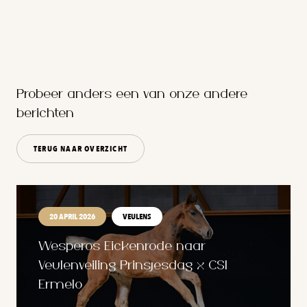
Probeer anders één van onze andere
berichten
TERUG NAAR OVERZICHT
20 APRIL 2026
VEULENS
Wesperos Eickenrode naar
Veulenveiling Prinsjesdag x CSI
Ermelo