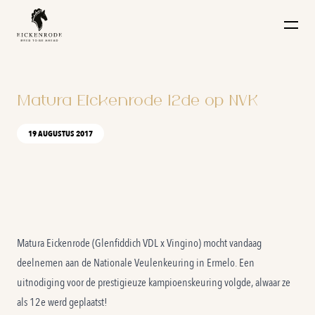
Naar de content
Matura Eickenrode 12de op NVK
19 AUGUSTUS 2017
Matura Eickenrode (Glenfiddich VDL x Vingino) mocht vandaag
deelnemen aan de Nationale Veulenkeuring in Ermelo. Een
uitnodiging voor de prestigieuze kampioenskeuring volgde, alwaar ze
als 12e werd geplaatst!