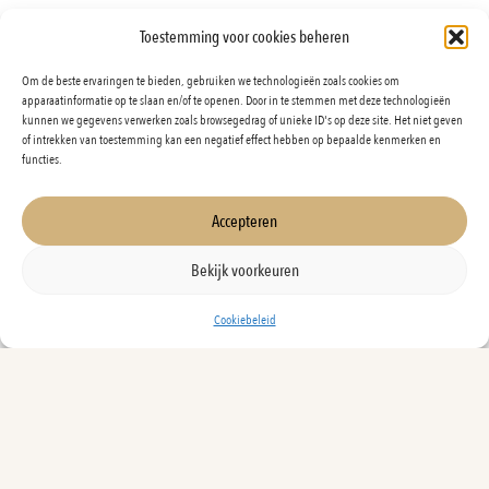
Toestemming voor cookies beheren
Om de beste ervaringen te bieden, gebruiken we technologieën zoals cookies om
apparaatinformatie op te slaan en/of te openen. Door in te stemmen met deze technologieën
kunnen we gegevens verwerken zoals browsegedrag of unieke ID's op deze site. Het niet geven
of intrekken van toestemming kan een negatief effect hebben op bepaalde kenmerken en
functies.
Accepteren
Bekijk voorkeuren
Cookiebeleid